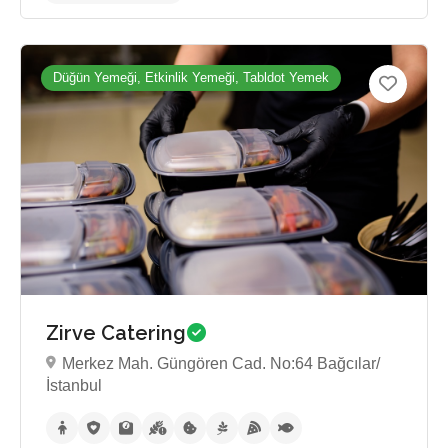
Henüz inceleme yok
Düğün Yemeği, Etkinlik Yemeği, Tabldot Yemek
Zirve Catering
Merkez Mah. Güngören Cad. No:64 Bağcılar/
İstanbul