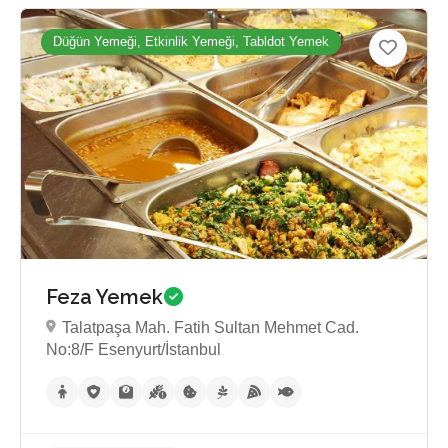
Düğün Yemeği, Etkinlik Yemeği, Tabldot Yemek
Feza Yemek
Talatpaşa Mah. Fatih Sultan Mehmet Cad.
No:8/F Esenyurt/İstanbul
Henüz inceleme yok