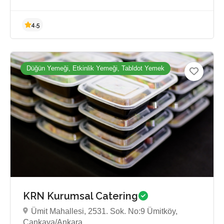
Düğün Yemeği, Etkinlik Yemeği, Tabldot Yemek
Henüz inceleme yok
KRN Kurumsal Catering
Ümit Mahallesi, 2531. Sok. No:9 Ümitköy,
Çankaya/Ankara