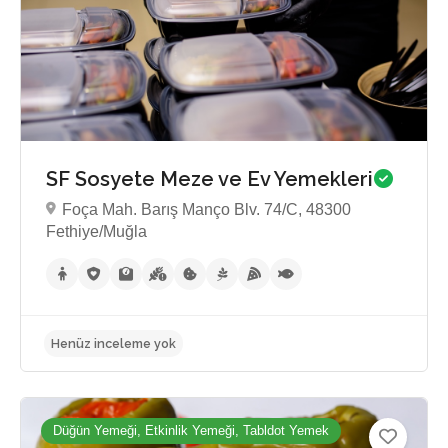
SF Sosyete Meze ve Ev Yemekleri
5.0
Foça Mah. Barış Manço Blv. 74/C, 48300
Fethiye/Muğla
Düğün Yemeği, Etkinlik Yemeği, Tabldot Yemek