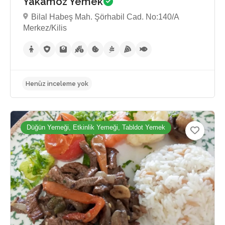
Yakamoz Yemek
Bilal Habeş Mah. Şörhabil Cad. No:140/A
Merkez/Kilis
Düğün Yemeği, Etkinlik Yemeği, Tabldot Yemek
Henüz inceleme yok