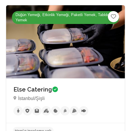
Düğün Yemeği, Etkinlik Yemeği, Paketli Yemek, Tabldot
Yemek
Henüz inceleme yok
Else Catering
İstanbul/Şişli