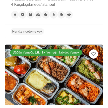
4 Küçükçekmece/İstanbul
Henüz inceleme yok
Düğün Yemeği, Etkinlik Yemeği, Tabldot Yemek