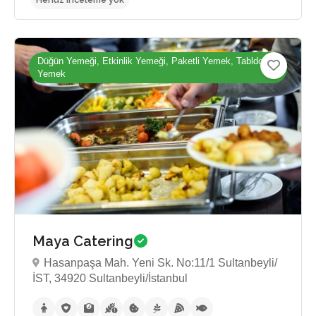
Düğün Yemeği, Etkinlik Yemeği, Paketli Yemek, Tabldot
Yemek
Henüz inceleme yok
Maya Catering
Hasanpaşa Mah. Yeni Sk. No:11/1 Sultanbeyli/
İST, 34920 Sultanbeyli/İstanbul