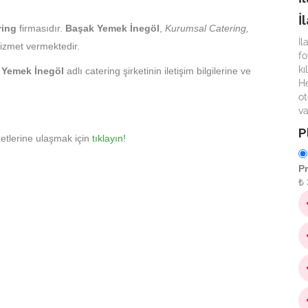
İ
ring
firmasıdır.
Başak Yemek İnegöl
,
Kurumsal Catering,
İl
izmet vermektedir.
fo
kı
 Yemek İnegöl
adlı catering şirketinin iletişim bilgilerine ve
He
ot
va
P
etlerine ulaşmak için
tıklayın!
P
₺