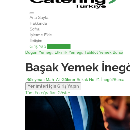
Ana Sayfa
Hakkında
Sofrai
İşletme Ekle
İletişim
Giriş Yap
İşletme Ekle
Düğün Yemeği
,
Etkinlik Yemeği
,
Tabldot Yemek
Bursa
Başak Yemek İneg
Süleyman Mah. Ali Gülerer Sokak No:21 İnegöl/Bursa
Yer İmleri için Giriş Yapın
Tüm Fotoğrafları Göster