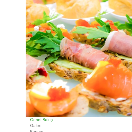
Genel Bakış
Galeri
Konum