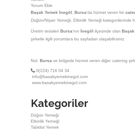
Yorum Ekle
Başak Yemek İnegöl
,
Bursa
‘da hizmet veren bir
cate
Düğün/Nişan Yemeği, Etkinlik Yemeği
kategorilerinde h
Üretim tesisleri
Bursa
‘nın
İnegöl
ilçesinde olan
Başak
şirketle ilgili yorumlara bu sayfadan ulaşabilirsiniz.
Not:
Bursa
ve bölgede hizmet veren diğer catering şirk
0(224) 716 04 34
info@basakyemekinegol.com
www.basakyemekinegol.com
Kategoriler
Düğün Yemeği
Etkinlik Yemeği
Tabldot Yemek