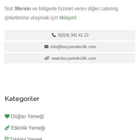
Not:
Mersin
ve bölgede hizmet veren diğer catering
şirketlerine ulaşmak için
tıklayın!
0(324) 341 41 13
info@bscyemekcilik.com
www.bscyemekcilik.com
Kategoriler
Düğün Yemeği
Etkinlik Yemeği
Tabldot Yemek