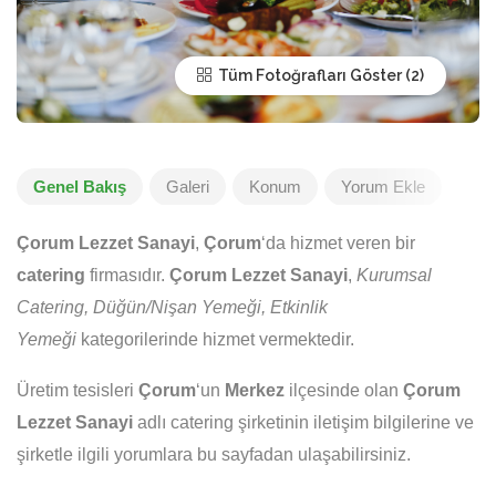
Tüm Fotoğrafları Göster
Genel Bakış
Galeri
Konum
Yorum Ekle
Çorum Lezzet Sanayi
,
Çorum
‘da hizmet veren bir
catering
firmasıdır.
Çorum Lezzet Sanayi
,
Kurumsal
Catering, Düğün/Nişan Yemeği, Etkinlik
Yemeği
kategorilerinde hizmet vermektedir.
Üretim tesisleri
Çorum
‘un
Merkez
ilçesinde olan
Çorum
Lezzet Sanayi
adlı catering şirketinin iletişim bilgilerine ve
şirketle ilgili yorumlara bu sayfadan ulaşabilirsiniz.