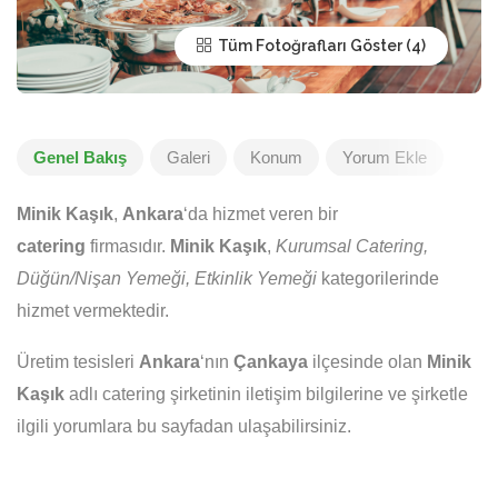
Tüm Fotoğrafları Göster
Genel Bakış
Galeri
Konum
Yorum Ekle
Minik Kaşık
,
Ankara
‘da hizmet veren bir
catering
firmasıdır.
Minik Kaşık
,
Kurumsal Catering,
Düğün/Nişan Yemeği, Etkinlik Yemeği
kategorilerinde
hizmet vermektedir.
Üretim tesisleri
Ankara
‘nın
Çankaya
ilçesinde olan
Minik
Kaşık
adlı catering şirketinin iletişim bilgilerine ve şirketle
ilgili yorumlara bu sayfadan ulaşabilirsiniz.