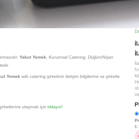
Do
İ
İ
firmasıdır.
Yakut Yemek
,
Kurumsal Catering, Düğün/Nişan
İl
edir.
fo
kı
kut Yemek
adlı catering şirketinin iletişim bilgilerine ve şirketle
He
ot
va
P
irketlerine ulaşmak için
tıklayın!
P
₺