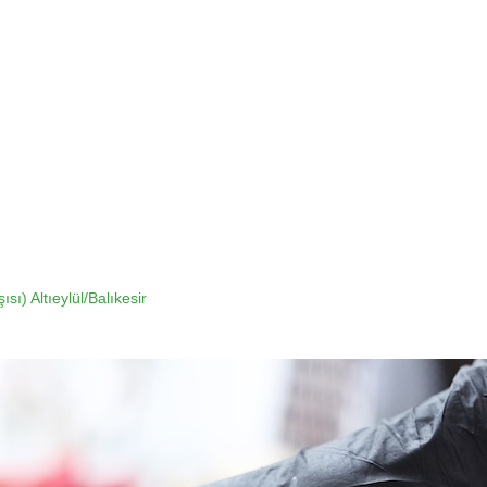
ı) Altıeylül/Balıkesir