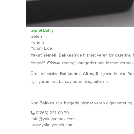
Genel Bakış
Galeri
Konum
Yorum Ekle
Yakut Yemek
,
Balıkesir
‘de hizmet veren bir
catering
Yemeği, Etkinlik Yemeği
kategorilerinde hizmet vermekt
Üretim tesisleri
Balıkesir
‘in
Altıeylül
ilçesinde olan
Ya
ilgili yorumlara bu sayfadan ulaşabilirsiniz.
Not:
Balıkesir
ve bölgede hizmet veren diğer catering ş
0(266) 221 00 70
info@yakutyemek.com
www.yakutyemek.com