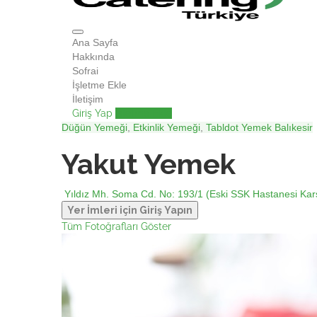
Ana Sayfa
Hakkında
Sofrai
İşletme Ekle
İletişim
Giriş Yap
İşletme Ekle
Düğün Yemeği
,
Etkinlik Yemeği
,
Tabldot Yemek
Balıkesir
Yakut Yemek
Yıldız Mh. Soma Cd. No: 193/1 (Eski SSK Hastanesi Karşıs
Yer İmleri için Giriş Yapın
Tüm Fotoğrafları Göster