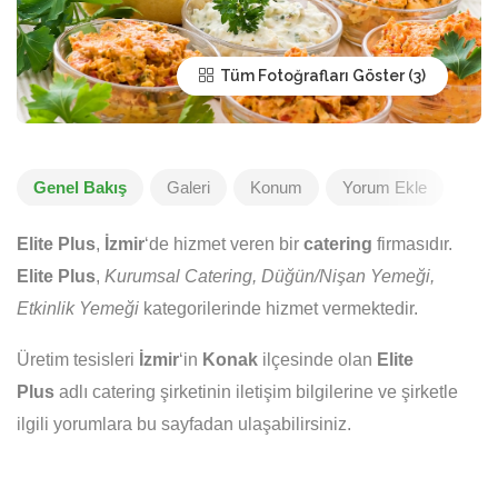
Tüm Fotoğrafları Göster
Genel Bakış
Galeri
Konum
Yorum Ekle
Elite Plus
,
İzmir
‘de hizmet veren bir
catering
firmasıdır.
Elite Plus
,
Kurumsal Catering, Düğün/Nişan Yemeği,
Etkinlik Yemeği
kategorilerinde hizmet vermektedir.
Üretim tesisleri
İzmir
‘in
Konak
ilçesinde olan
Elite
Plus
adlı catering şirketinin iletişim bilgilerine ve şirketle
ilgili yorumlara bu sayfadan ulaşabilirsiniz.